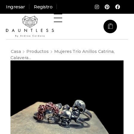
Ingresar
Registro
Casa
Productos
Mujeres
Trío Anillos Catrina,
Calavera...